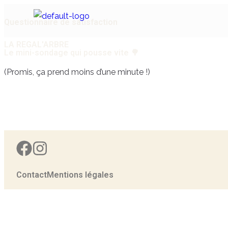
Questionnaire de satisfaction
LA REGAL'ARBRE
Le mini-sondage qui pousse vite 🌳​
(Promis, ça prend moins d’une minute !)
Contact
Mentions légales